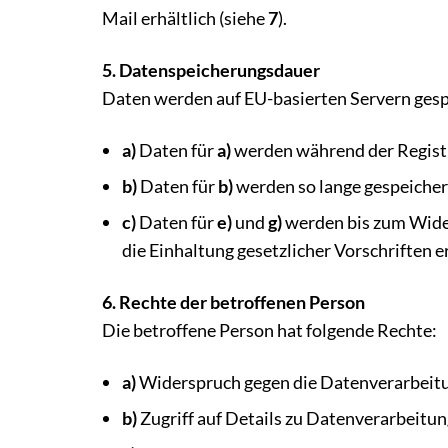
Mail erhältlich (siehe
7
).
5. Datenspeicherungsdauer
Daten werden auf EU-basierten Servern gesp
a)
Daten für
a)
werden während der Registri
b)
Daten für
b)
werden so lange gespeichert,
c)
Daten für
e)
und
g)
werden bis zum Widerr
die Einhaltung gesetzlicher Vorschriften e
6. Rechte der betroffenen Person
Die betroffene Person hat folgende Rechte:
a)
Widerspruch gegen die Datenverarbeitu
b)
Zugriff auf Details zu Datenverarbeitu