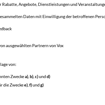
 Rabatte, Angebote, Dienstleistungen und Veranstaltung
gesammelten Daten mit Einwilligung der betroffenen Perso
edback
on ausgewählten Partnern von Vox
lage von:
nannten Zwecke
a)
,
b)
,
c)
und
d)
ür die Zwecke
e)
,
f)
und
g)