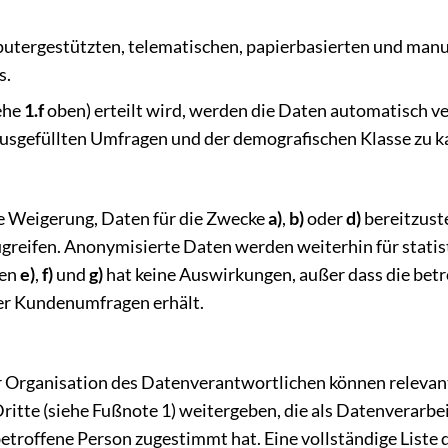
utergestützten, telematischen, papierbasierten und manu
s.
iehe
1.f
oben) erteilt wird, werden die Daten automatisch ve
ausgefüllten Umfragen und der demografischen Klasse zu k
die Weigerung, Daten für die Zwecke
a)
,
b)
oder
d)
bereitzuste
ugreifen. Anonymisierte Daten werden weiterhin für stati
ken
e)
,
f)
und
g)
hat keine Auswirkungen, außer dass die bet
er Kundenumfragen erhält.
r Organisation des Datenverantwortlichen können relevan
ritte (siehe Fußnote 1) weitergeben, die als Datenverarbe
etroffene Person zugestimmt hat. Eine vollständige Liste d