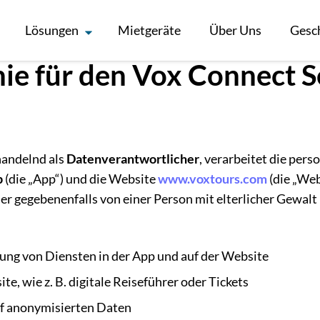
Lösungen
Mietgeräte
Über Uns
Gesc
nie für den Vox Connect S
handelnd als
Datenverantwortlicher
, verarbeitet die pe
p
(die „App“) und die Website
www.voxtours.com
(die „Web
r gegebenenfalls von einer Person mit elterlicher Gewalt b
ung von Diensten in der App und auf der Website
, wie z. B. digitale Reiseführer oder Tickets
uf anonymisierten Daten