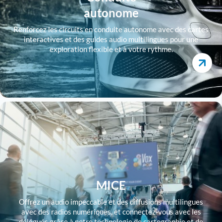
autonome
Renforcez les circuits en conduite autonome avec des cartes
interactives et des guides audio multilingues pour une
exploration flexible et à votre rythme.
MICE
Offrez un audio impeccable et des diffusions multilingues
avec des radios numériques, et connectez-vous avec les
délégués grâce à notre technologie de cartographie et de